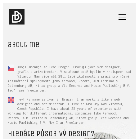
about me
Ahoj! Jmenuji se Ivan Bragin. Pracuji jako web-designer,
grafik a art-director. V současné době bydlím v Kralupech nad
Vltavou. Mám více něž 28ti leté zkušenosti s prací pro různé
mezinárodní společnosti jako Kenwood, Recaro, APM Terminals
Gothenburg AB, Mirax group a Vic Records and Music Publishing B.V.
Ted’ jsem freelancer.
Hey! My name is Ivan S. Bragin. I am working like a web-
designer and art-director. I live in Kralupy Nad Vltavou,
Czech Republic. I have about 28 years of experience with
working for different international companies like Kenwood,
Recaro, APM Terminals Gothenburg AB, Mirax group, Vic Records and
Music Publishing B.V. Now I am Freelancer.
Hledáte působivý design?